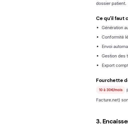
dossier patient.
Ce qu'il faut
Génération au
Conformité lé
Envoi automat
Gestion des ta
Export compt
Fourchette d
p
10 à 30€/mois
Facture.net) so
3. Encaiss