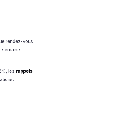
que rendez-vous
ar semaine
24), les
rappels
ations.