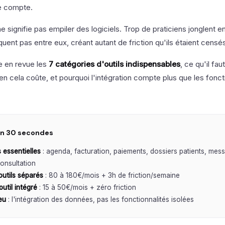
e compte.
e signifie pas empiler des logiciels. Trop de praticiens jonglent en
ent pas entre eux, créant autant de friction qu'ils étaient censé
e en revue les
7 catégories d'outils indispensables
, ce qu'il fa
 cela coûte, et pourquoi l'intégration compte plus que les fonct
n 30 secondes
 essentielles
: agenda, facturation, paiements, dossiers patients, mess
onsultation
outils séparés
: 80 à 180€/mois + 3h de friction/semaine
util intégré
: 15 à 50€/mois + zéro friction
eu
: l'intégration des données, pas les fonctionnalités isolées