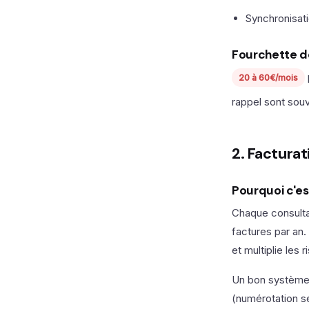
Synchronisat
Fourchette d
20 à 60€/mois
rappel sont sou
2. Factura
Pourquoi c'es
Chaque consultat
factures par an
et multiplie les 
Un bon système 
(numérotation sé