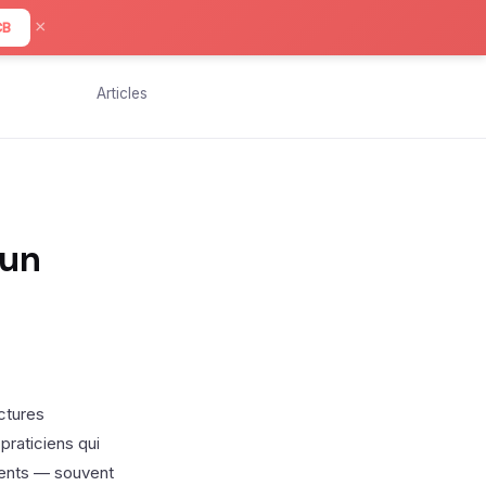
×
CB
Articles
 un
actures
 praticiens qui
ients — souvent