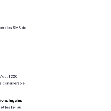
ion : les SMS de
'est 1 200
s considérable
ions légales
t les lier au