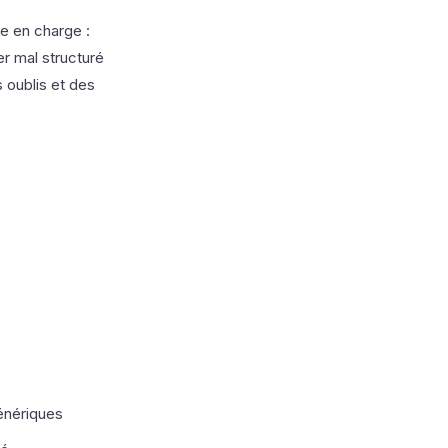
se en charge :
r mal structuré
 oublis et des
énériques