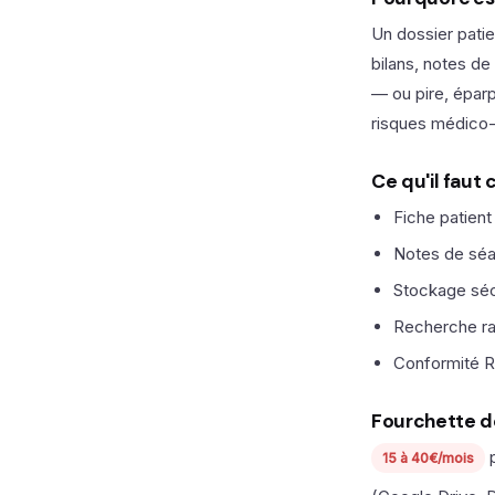
Un dossier patie
bilans, notes d
— ou pire, éparp
risques médico-
Ce qu'il faut
Fiche patient
Notes de séa
Stockage séc
Recherche ra
Conformité R
Fourchette d
p
15 à 40€/mois