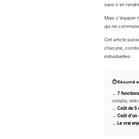
sans s'en rendr
Mais s'équiper n
qui ne communiqu
Cet article pass
chacune, combien
individuelles.
⏱ Résumé e
→
7 fonctions
compta, téléc
→
Coût de 5 
→
Coût d'un o
→
Le vrai enj