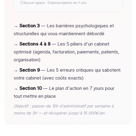
Aucun spam · Désinscription en 1 clic
→
Section 3
— Les barrières psychologiques et
structurelles qui vous maintiennent débordé
→
Sections 4 à 8
— Les 5 piliers d'un cabinet
optimisé (agenda, facturation, paiements, patients,
organisation)
→
Section 9
— Les 5 erreurs critiques qui sabotent
votre cabinet (avec coûts exacts)
→
Section 10
— Le plan d'action en 7 jours pour
tout mettre en place
Objectif : passer de 10h d'administratif par semaine à
moins de 3h — et récupérer jusqu'à 15 000€/an.