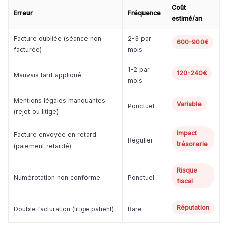
Coût
Erreur
Fréquence
estimé/an
Facture oubliée (séance non
2-3 par
600-900€
facturée)
mois
1-2 par
120-240€
Mauvais tarif appliqué
mois
Mentions légales manquantes
Variable
Ponctuel
(rejet ou litige)
Impact
Facture envoyée en retard
Régulier
trésorerie
(paiement retardé)
Risque
Numérotation non conforme
Ponctuel
fiscal
Réputation
Double facturation (litige patient)
Rare