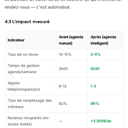
rendez-vous — c'est automatisé.
4.3 L'impact mesuré
Avant (agenda
Après (agenda
Indicateur
manuel)
intelligent)
Taux de no-show
10-15%
2-4%
Temps de gestion
3h00
0h30
agenda/semaine
Appels
8-12
1-3
téléphoniques/jour
Taux de remplissage des
82%
96%
créneaux
Revenus récupérés (no-
—
+3 200€/an
shows évités)