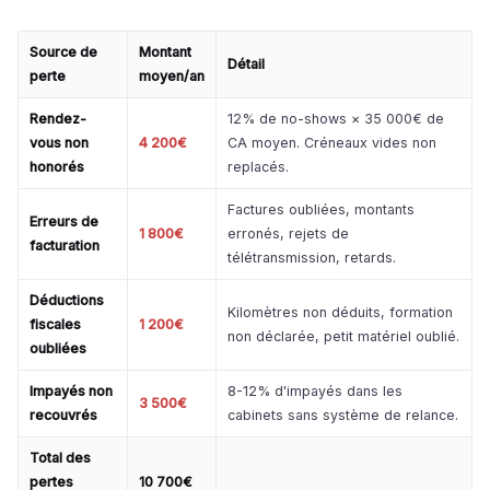
Source de
Montant
Détail
perte
moyen/an
Rendez-
12% de no-shows × 35 000€ de
vous non
4 200€
CA moyen. Créneaux vides non
honorés
replacés.
Factures oubliées, montants
Erreurs de
1 800€
erronés, rejets de
facturation
télétransmission, retards.
Déductions
Kilomètres non déduits, formation
fiscales
1 200€
non déclarée, petit matériel oublié.
oubliées
Impayés non
8-12% d'impayés dans les
3 500€
recouvrés
cabinets sans système de relance.
Total des
pertes
10 700€