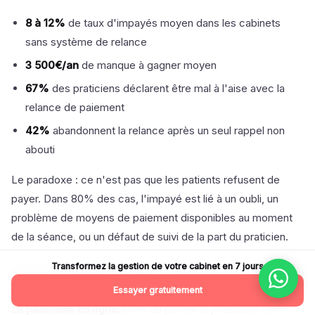
8 à 12%
de taux d'impayés moyen dans les cabinets
sans système de relance
3 500€/an
de manque à gagner moyen
67%
des praticiens déclarent être mal à l'aise avec la
relance de paiement
42%
abandonnent la relance après un seul rappel non
abouti
Le paradoxe : ce n'est pas que les patients refusent de
payer. Dans 80% des cas, l'impayé est lié à un oubli, un
problème de moyens de paiement disponibles au moment
de la séance, ou un défaut de suivi de la part du praticien.
Transformez la gestion de votre cabinet en 7 jours
6.2 La solution : paiement en ligne + relances
automatiques + tableau de bord
Essayer gratuitement
Le paiement en ligne.
Offrir au patient la possibilité de