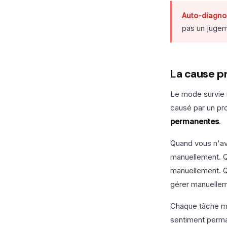
Auto-diagnos
pas un jugeme
La cause p
Le mode survie 
causé par un pr
permanentes
.
Quand vous n'av
manuellement. Q
manuellement. Q
gérer manuellem
Chaque tâche man
sentiment perm