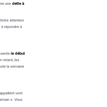
mme une
dette à
Votre attention
s à répondre à
résente
le début
n retard, les
oute la semaine
appellent vont
 demain ». Vous