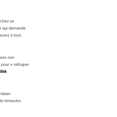
rchez un
le qui demande
issez à tout.
ures non
pour « rattraper
lité
.
ombien
du trimestre.