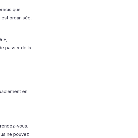
précis que
 est organisée.
e »,
de passer de la
obablement en
n rendez-vous.
Vous ne pouvez