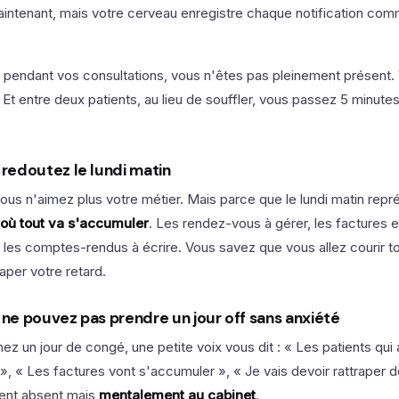
intenant, mais votre cerveau enregistre chaque notification co
 pendant vos consultations, vous n'êtes pas pleinement présent. 
Et entre deux patients, au lieu de souffler, vous passez 5 minute
 redoutez le lundi matin
ous n'aimez plus votre métier. Mais parce que le lundi matin rep
où tout va s'accumuler
. Les rendez-vous à gérer, les factures e
 les comptes-rendus à écrire. Vous savez que vous allez courir t
raper votre retard.
s ne pouvez pas prendre un jour off sans anxiété
z un jour de congé, une petite voix vous dit : « Les patients qui 
urs », « Les factures vont s'accumuler », « Je vais devoir rattraper
ent absent mais
mentalement au cabinet
.