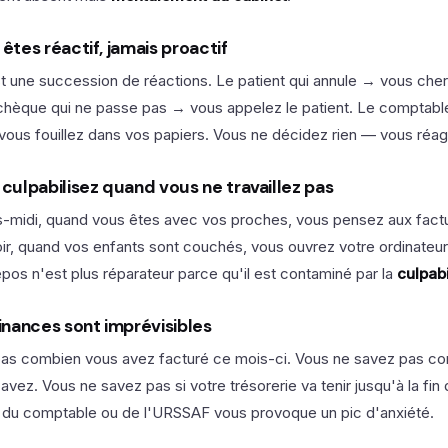
 êtes réactif, jamais proactif
st une succession de réactions. Le patient qui annule → vous che
chèque qui ne passe pas → vous appelez le patient. Le comptab
→ vous fouillez dans vos papiers. Vous ne décidez rien — vous réag
 culpabilisez quand vous ne travaillez pas
-midi, quand vous êtes avec vos proches, vous pensez aux fact
r, quand vos enfants sont couchés, vous ouvrez votre ordinateur 
repos n'est plus réparateur parce qu'il est contaminé par la
culpabi
finances sont imprévisibles
as combien vous avez facturé ce mois-ci. Vous ne savez pas c
vez. Vous ne savez pas si votre trésorerie va tenir jusqu'à la fin 
 du comptable ou de l'URSSAF vous provoque un pic d'anxiété.