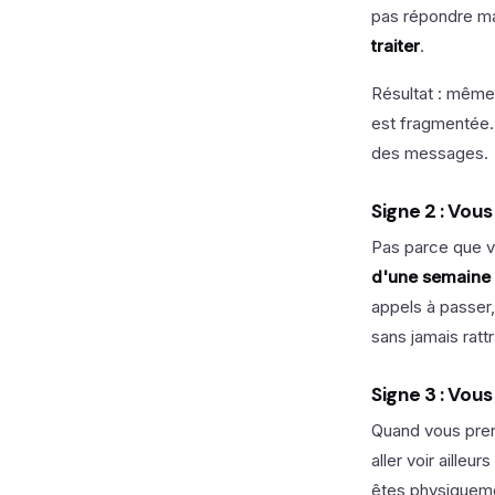
pas répondre ma
traiter
.
Résultat : même
est fragmentée. 
des messages.
Signe 2 : Vous
Pas parce que v
d'une semaine 
appels à passer,
sans jamais ratt
Signe 3 : Vou
Quand vous prene
aller voir aille
êtes physiquem