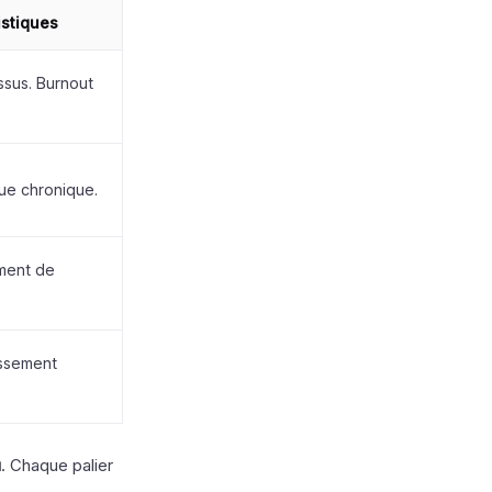
istiques
ssus. Burnout
gue chronique.
iment de
issement
u
. Chaque palier