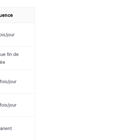
uence
ois/jour
ue fin de
née
fois/jour
fois/jour
anent