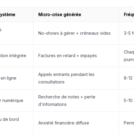
système
Micro-crise générée
Fréq
s
No-shows à gérer + créneaux vides
3-5 f
Chaq
tion intégrée
Factures en retard + impayés
jour
Appels entrants pendant les
en ligne
8-12 
consultations
Recherche de notes + perte
r numérique
5-10 
d'informations
u de bord
Anxiété financière diffuse
Perm