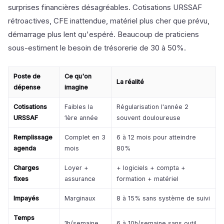
surprises financières désagréables. Cotisations URSSAF
rétroactives, CFE inattendue, matériel plus cher que prévu,
démarrage plus lent qu'espéré. Beaucoup de praticiens
sous-estiment le besoin de trésorerie de 30 à 50%.
Poste de
Ce qu'on
La réalité
dépense
imagine
Cotisations
Faibles la
Régularisation l'année 2
URSSAF
1ère année
souvent douloureuse
Remplissage
Complet en 3
6 à 12 mois pour atteindre
agenda
mois
80%
Charges
Loyer +
+ logiciels + compta +
fixes
assurance
formation + matériel
Impayés
Marginaux
8 à 15% sans système de suivi
Temps
1h/semaine
6 à 10h/semaine sans outil