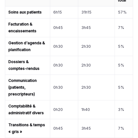
total
Soins aux patients
6h15
31h15
57%
Facturation &
0h45
3h45
7%
encaissements
Gestion d'agenda &
0h30
2h30
5%
planification
Dossiers &
0h30
2h30
5%
comptes-rendus
Communication
(patients,
0h30
2h30
5%
prescripteurs)
Comptabilité &
0h20
1h40
3%
administratif divers
Transitions & temps
0h45
3h45
7%
« gris »