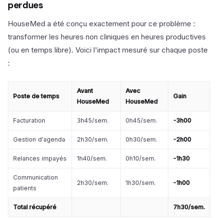
perdues
HouseMed a été conçu exactement pour ce problème :
transformer les heures non cliniques en heures productives
(ou en temps libre). Voici l'impact mesuré sur chaque poste
:
Avant
Avec
Poste de temps
Gain
HouseMed
HouseMed
Facturation
3h45/sem.
0h45/sem.
-3h00
Gestion d'agenda
2h30/sem.
0h30/sem.
-2h00
Relances impayés
1h40/sem.
0h10/sem.
-1h30
Communication
2h30/sem.
1h30/sem.
-1h00
patients
Total récupéré
7h30/sem.