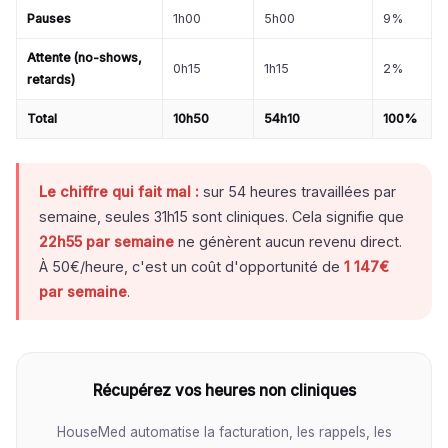
Pauses
1h00
5h00
9%
Attente (no-shows,
0h15
1h15
2%
retards)
Total
10h50
54h10
100%
Le chiffre qui fait mal :
sur 54 heures travaillées par
semaine, seules 31h15 sont cliniques. Cela signifie que
22h55 par semaine
ne génèrent aucun revenu direct.
À 50€/heure, c'est un coût d'opportunité de
1 147€
par semaine
.
Récupérez vos heures non cliniques
HouseMed automatise la facturation, les rappels, les