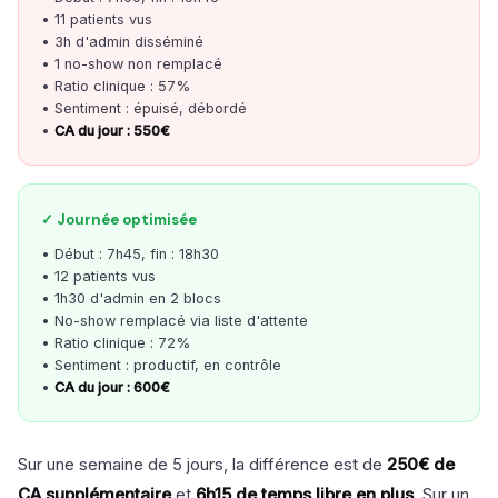
• 11 patients vus
• 3h d'admin disséminé
• 1 no-show non remplacé
• Ratio clinique : 57%
• Sentiment : épuisé, débordé
•
CA du jour : 550€
✓ Journée optimisée
• Début : 7h45, fin : 18h30
• 12 patients vus
• 1h30 d'admin en 2 blocs
• No-show remplacé via liste d'attente
• Ratio clinique : 72%
• Sentiment : productif, en contrôle
•
CA du jour : 600€
Sur une semaine de 5 jours, la différence est de
250€ de
CA supplémentaire
et
6h15 de temps libre en plus
. Sur un