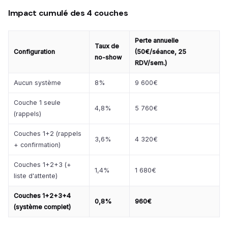
Impact cumulé des 4 couches
Perte annuelle
Taux de
Configuration
(50€/séance, 25
no-show
RDV/sem.)
Aucun système
8%
9 600€
Couche 1 seule
4,8%
5 760€
(rappels)
Couches 1+2 (rappels
3,6%
4 320€
+ confirmation)
Couches 1+2+3 (+
1,4%
1 680€
liste d'attente)
Couches 1+2+3+4
0,8%
960€
(système complet)