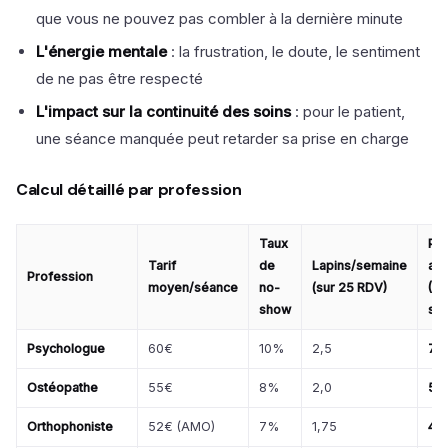
que vous ne pouvez pas combler à la dernière minute
L'énergie mentale
: la frustration, le doute, le sentiment
de ne pas être respecté
L'impact sur la continuité des soins
: pour le patient,
une séance manquée peut retarder sa prise en charge
Calcul détaillé par profession
Taux
Per
Tarif
de
Lapins/semaine
ann
Profession
moyen/séance
no-
(sur 25 RDV)
(48
show
sem
Psychologue
60€
10%
2,5
7 
Ostéopathe
55€
8%
2,0
5 
Orthophoniste
52€ (AMO)
7%
1,75
4 