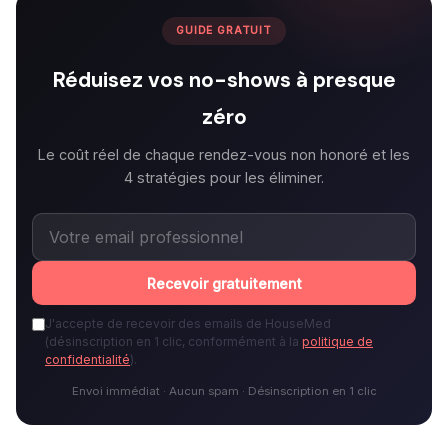
GUIDE GRATUIT
Réduisez vos no-shows à presque
zéro
Le coût réel de chaque rendez-vous non honoré et les
4 stratégies pour les éliminer.
Recevoir gratuitement
J'accepte de recevoir des emails de HouseMed
(désinscription en 1 clic, conformément à la
politique de
confidentialité
).
Envoi immédiat · Aucun spam · Désinscription en 1 clic