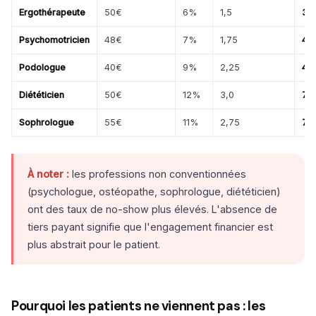
Ergothérapeute
50€
6%
1,5
3 
Psychomotricien
48€
7%
1,75
4 
Podologue
40€
9%
2,25
4 
Diététicien
50€
12%
3,0
7 
Sophrologue
55€
11%
2,75
7 
À noter :
les professions non conventionnées
(psychologue, ostéopathe, sophrologue, diététicien)
ont des taux de no-show plus élevés. L'absence de
tiers payant signifie que l'engagement financier est
plus abstrait pour le patient.
Pourquoi les patients ne viennent pas : les