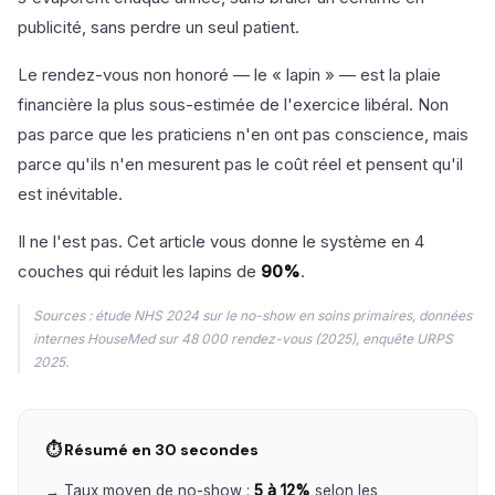
publicité, sans perdre un seul patient.
Le rendez-vous non honoré — le « lapin » — est la plaie
financière la plus sous-estimée de l'exercice libéral. Non
pas parce que les praticiens n'en ont pas conscience, mais
parce qu'ils n'en mesurent pas le coût réel et pensent qu'il
est inévitable.
Il ne l'est pas. Cet article vous donne le système en 4
couches qui réduit les lapins de
90%
.
Sources : étude NHS 2024 sur le no-show en soins primaires, données
internes HouseMed sur 48 000 rendez-vous (2025), enquête URPS
2025.
⏱ Résumé en 30 secondes
→ Taux moyen de no-show :
5 à 12%
selon les