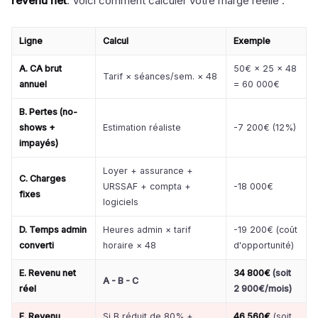
revenu net
. Voici comment calculer votre marge réelle :
Ligne
Calcul
Exemple
A. CA brut
50€ × 25 × 48
Tarif × séances/sem. × 48
annuel
= 60 000€
B. Pertes (no-
shows +
Estimation réaliste
-7 200€ (12%)
impayés)
Loyer + assurance +
C. Charges
URSSAF + compta +
-18 000€
fixes
logiciels
D. Temps admin
Heures admin × tarif
-19 200€ (coût
converti
horaire × 48
d'opportunité)
E. Revenu net
34 800€
(soit
A - B - C
réel
2 900€/mois)
F. Revenu
Si B réduit de 80% +
46 560€
(soit