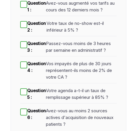
Question
Avez-vous augmenté vos tarifs au
1 :
cours des 12 derniers mois ?
Question
Votre taux de no-show est-il
2 :
inférieur à 5% ?
Question
Passez-vous moins de 3 heures
3 :
par semaine en administratif ?
Question
Vos impayés de plus de 30 jours
4 :
représentent-ils moins de 2% de
votre CA ?
Question
Votre agenda a-t-il un taux de
5 :
remplissage supérieur à 85% ?
Question
Avez-vous au moins 2 sources
6 :
actives d'acquisition de nouveaux
patients ?