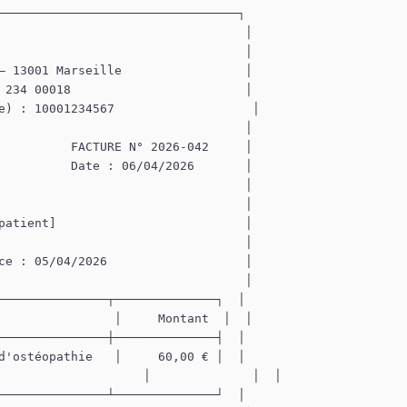
─────────────────────────────────┐

                                  │

                                  │

— 13001 Marseille                 │

 234 00018                        │

e) : 10001234567                   │

                                  │

          FACTURE N° 2026-042     │

          Date : 06/04/2026       │

                                  │

                                  │

patient]                          │

                                  │

ce : 05/04/2026                   │

                                  │

───────────────┬──────────────┐  │

                │     Montant  │  │

───────────────┼──────────────┤  │

d'ostéopathie   │     60,00 € │  │

                    │              │  │

───────────────┴──────────────┘  │
