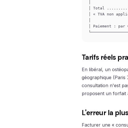
│                
│ Total .........
│ « TVA non appli
│                
│ Paiement : par 
Tarifs réels pr
En libéral, un ostéop
géographique (Paris 
consultation n'est p
proposent un forfait
L'erreur la pl
Facturer une « consul