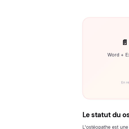
📄
Word + Ex
En r
Le statut du os
L'ostéopathe est une 