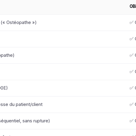
OB
 (« Ostéopathe »)
✅ 
✅ 
pathe)
✅ 
✅ 
90E)
✅ 
se du patient/client
✅ 
équentiel, sans rupture)
✅ 