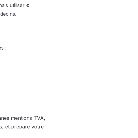
is utiliser «
édecins.
s :
nnes mentions TVA,
és, et prépare votre