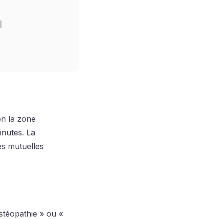


on la zone
inutes. La
es mutuelles
ostéopathie » ou «