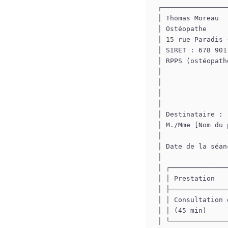
┌────────────────
│ Thomas Moreau  
│ Ostéopathe     
│ 15 rue Paradis 
│ SIRET : 678 901
│ RPPS (ostéopath
│                
│                
│                
│                
│ Destinataire : 
│ M./Mme [Nom du 
│                
│ Date de la séan
│                
│ ┌──────────────
│ │ Prestation   
│ ├──────────────
│ │ Consultation 
│ │ (45 min)     
│ └──────────────