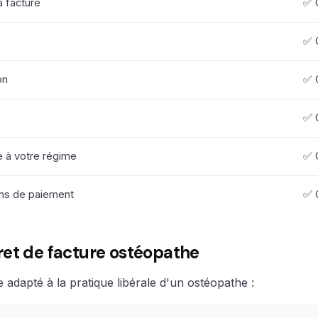
a facture
✅ 
✅ 
on
✅ 
✅ 
 à votre régime
✅ 
ons de paiement
✅ 
et de facture ostéopathe
 adapté à la pratique libérale d'un ostéopathe :