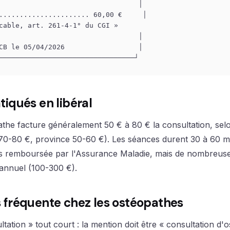
                                  │

...................... 60,00 €     │

cable, art. 261-4-1° du CGI »                           │
                                  │

CB le 05/04/2026                  │

atiqués en libéral
athe facture généralement 50 € à 80 € la consultation, sel
70-80 €, province 50-60 €). Les séances durent 30 à 60 m
as remboursée par l'Assurance Maladie, mais de nombreus
 annuel (100-300 €).
us fréquente chez les ostéopathes
tation » tout court : la mention doit être « consultation d'