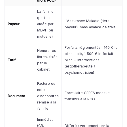
(hors PCO)
La famille
(parfois
L'Assurance Maladie (tiers
Payeur
aidée par
payeur), sans avance de frais
MDPH ou
mutuelle)
Forfaits réglementés : 140 € le
Honoraires
bilan isolé, 1 500 € le forfait
libres, fixés
Tarif
bilan + interventions
par le
(ergothérapeute /
cabinet
psychomotricien)
Facture ou
note
Formulaire CERFA mensuel
Document
d'honoraires
transmis à la PCO
remise à la
famille
Immédiat
(CB,
Différé : versement par la